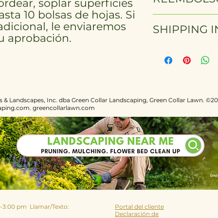
ordear, soplar superficies
collecting up to 10
asta 10 bolsas de hojas. Si
submit an approval 
A completed servic
adicional, le enviaremos
needed.
SHIPPING 
call 757-618-0081 o
su aprobación.
thomas@greencolla
hours of service c
Inapplicable
concerns. We are 
satisfaction.
s & Landscapes, Inc. dba Green Collar Landscaping, Green Collar Lawn. ©20
aping.com. greencollarlawn.com
-3:00 pm
Llamar/Texto:
Portal del cliente
Declaración de