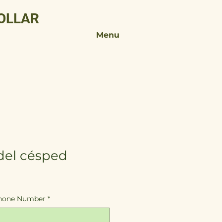
COLLAR
Menu
del césped
o
hone Number
*