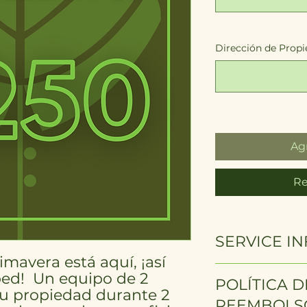
Dirección de Prop
Agr
Re
SERVICE I
mavera está aquí, ¡así
Our Spring Lawn Cl
ped! Un equipo de 2
POLÍTICA 
of lawn care servic
u propiedad durante 2
mowing, edging, bl
REEMBOLS